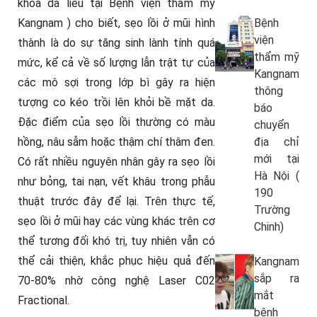
khoa da liễu tại Bệnh viện thẩm mỹ
Kangnam ) cho biết, sẹo lồi ở mũi hình
Bệnh
viện
thành là do sự tăng sinh lành tính quá
thẩm mỹ
mức, kể cả về số lượng lẫn trật tự của
Kangnam
các mô sợi trong lớp bì gây ra hiện
thông
tượng co kéo trồi lên khỏi bề mặt da.
báo
Đặc điểm của sẹo lồi thường có màu
chuyển
hồng, nâu sẫm hoặc thậm chí thâm đen.
địa chỉ
mới tại
Có rất nhiều nguyên nhân gây ra sẹo lồi
Hà Nội (
như bỏng, tai nạn, vết khâu trong phẫu
190
thuật trước đây để lại. Trên thực tế,
Trường
sẹo lồi ở mũi hay các vùng khác trên cơ
Chinh)
thể tương đối khó trị, tuy nhiên vẫn có
thể cải thiện, khắc phục hiệu quả đến
Kangnam
sắp ra
70-80% nhờ công nghệ Laser C02
mắt
Fractional.
bệnh