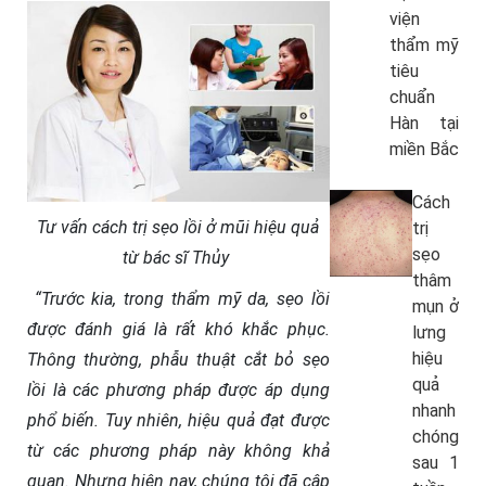
viện
thẩm mỹ
tiêu
chuẩn
Hàn tại
miền Bắc
Cách
Tư vấn cách trị sẹo lồi ở mũi hiệu quả
trị
sẹo
từ bác sĩ Thủy
thâm
“Trước kia, trong thẩm mỹ da, sẹo lồi
mụn ở
được đánh giá là rất khó khắc phục.
lưng
hiệu
Thông thường, phẫu thuật cắt bỏ sẹo
quả
lồi là các phương pháp được áp dụng
nhanh
phổ biến. Tuy nhiên, hiệu quả đạt được
chóng
từ các phương pháp này không khả
sau 1
quan. Nhưng hiện nay, chúng tôi đã cập