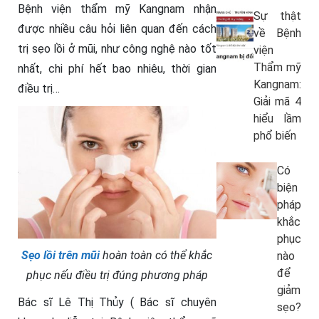
Bệnh viện thẩm mỹ Kangnam nhận
Sự thật
được nhiều câu hỏi liên quan đến cách
về Bệnh
trị sẹo lồi ở mũi, như công nghệ nào tốt
viện
Thẩm mỹ
nhất, chi phí hết bao nhiêu, thời gian
Kangnam:
điều trị…
Giải mã 4
hiểu lầm
phổ biến
Có
biện
pháp
khắc
phục
Sẹo lồi trên mũi
hoàn toàn có thể khắc
nào
để
phục nếu điều trị đúng phương pháp
giảm
Bác sĩ Lê Thị Thủy ( Bác sĩ chuyên
sẹo?