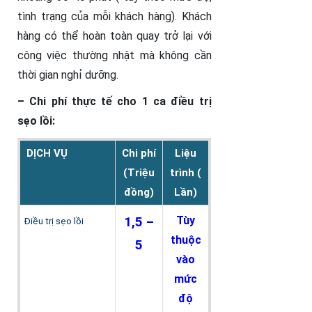
tình trạng của mỗi khách hàng). Khách
hàng có thể hoàn toàn quay trở lại với
công việc thường nhật mà không cần
thời gian nghỉ dưỡng.
– Chi phí thực tế cho 1 ca điều trị
sẹo lồi:
DỊCH VỤ
Chi phí
Liệu
(Triệu
trình (
đồng)
Lần)
Tùy
1,5 –
Điều trị sẹo lồi
thuộc
5
vào
mức
độ