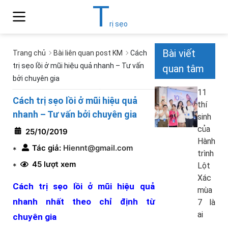
T
rị sẹo
Bài viết
Trang chủ
Bài liên quan post KM
Cách
trị sẹo lồi ở mũi hiệu quả nhanh – Tư vấn
quan tâm
bởi chuyên gia
11
Cách trị sẹo lồi ở mũi hiệu quả
thí
nhanh – Tư vấn bởi chuyên gia
sinh
của
25/10/2019
Hành
Tác giả:
Hiennt@gmail.com
*
trình
45 lượt xem
Lột
*
Xác
Cách trị sẹo lồi ở mũi hiệu quả
mùa
nhanh nhất theo chỉ định từ
7 là
ai
chuyên gia