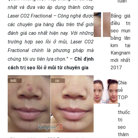
tuần
nhật và đưa vào áp dụng thành công
Bảng giá
Laser CO2 Fractional – Công nghệ được
điều trị
các chuyên gia hàng đầu trên thế giới
sẹo mụn
đánh giá cao nhất hiện nay. Với những
bằng lăn
trường hợp sẹo lồi ở mũi, Laser CO2
kim tại
Fractional chính là phương pháp mà
Kangnam
chúng tôi ưu tiên lựa chọn.”
–
Chỉ định
mới nhất
2017
cách trị sẹo lồi ở mũi từ chuyên gia
Chia
sẻ
TOP
3
thuốc
trị
sẹo
thâm