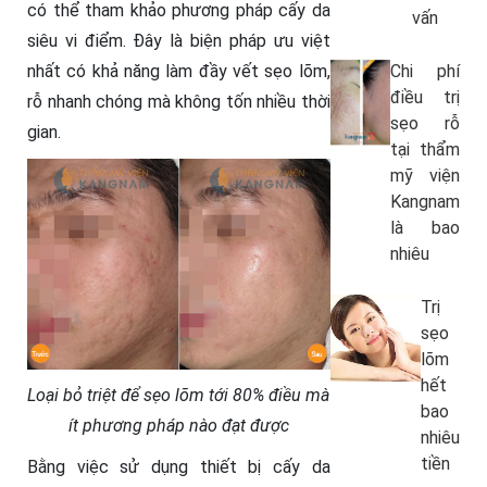
có thể tham khảo phương pháp cấy da
vấn
siêu vi điểm. Đây là biện pháp ưu việt
nhất có khả năng làm đầy vết sẹo lõm,
Chi phí
điều trị
rỗ nhanh chóng mà không tốn nhiều thời
sẹo rỗ
gian.
tại thẩm
mỹ viện
Kangnam
là bao
nhiêu
Trị
sẹo
lõm
hết
Loại bỏ triệt để sẹo lõm tới 80% điều mà
bao
ít phương pháp nào đạt được
nhiêu
tiền
Bằng việc sử dụng thiết bị cấy da