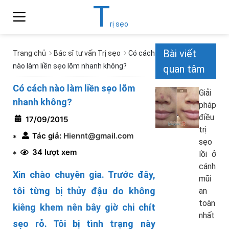
T
rị sẹo
Bài viết
Trang chủ
Bác sĩ tư vấn Trị sẹo
Có cách
nào làm liền sẹo lõm nhanh không?
quan tâm
Có cách nào làm liền sẹo lõm
Giải
nhanh không?
pháp
điều
17/09/2015
trị
Tác giả:
Hiennt@gmail.com
*
sẹo
34 lượt xem
*
lồi ở
cánh
Xin chào chuyên gia. Trước đây,
mũi
tôi từng bị thủy đậu do không
an
toàn
kiêng khem nên bây giờ chi chít
nhất
sẹo rỗ. Tôi bị tình trạng này