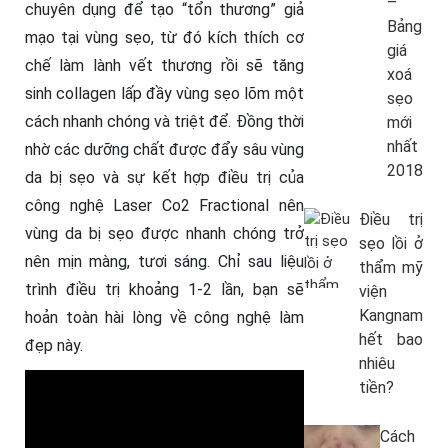
–
chuyên dụng để tạo “tổn thương” giả
Bảng
mạo tại vùng sẹo, từ đó kích thích cơ
giá
chế làm lành vết thương rồi sẽ tăng
xoá
sinh collagen lấp đầy vùng sẹo lõm một
sẹo
cách nhanh chóng và triệt để. Đồng thời
mới
nhất
nhờ các dưỡng chất được đẩy sâu vùng
2018
da bị sẹo và sự kết hợp điều trị của
công nghệ Laser Co2 Fractional nên
Điều trị
vùng da bị sẹo được nhanh chóng trở
sẹo lồi ở
nên mịn màng, tươi sáng. Chỉ sau liệu
thẩm mỹ
trình điều trị khoảng 1-2 lần, bạn sẽ
viện
Kangnam
hoản toàn hài lòng về công nghệ làm
hết bao
đẹp này.
nhiêu
tiền?
Cách