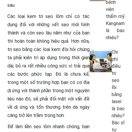
bệnh
sau:
viện
Các loại kem trị sẹo lõm chỉ có tác
thẩm mỹ
Kangnam
dụng đối với những vết sẹo mới hình
là bao
thành và còn sẹo lâu năm như của bạn
nhiêu?
thì hoàn toàn không hiệu quả. Hơn nữa,
trị sẹo bằng các loại kem đòi hỏi chúng
Chi
ta phải kiên trì áp dụng trong thời gian
phí
dài, bỏ ra rất nhiều công sức vì trải qua
điều
trị
các bước phức tạp. Đó là chưa kể,
sẹo
trong một số trường hợp bạn có cơ địa
lồi
dị ứng với thành phần trong một nguyên
bằng
liệu nào đó, sẽ phải đối mặt với vấn đề
laser
về dị ứng và tổn thương trên da ngày
là bao
càng trở lên trầm trọng hơn.
nhiêu?
Bác sĩ
Để làm liền sẹo lõm nhanh chóng, bạn
tư