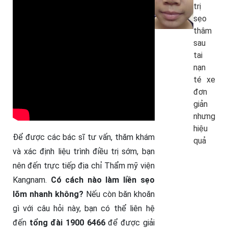
trị
sẹo
thâm
sau
tai
nạn
té xe
đơn
giản
nhưng
hiệu
Để được các bác sĩ tư vấn, thăm khám
quả
và xác định liệu trình điều trị sớm, bạn
nên đến trực tiếp địa chỉ Thẩm mỹ viện
Kangnam.
Có cách nào làm liền sẹo
lõm nhanh không?
Nếu còn băn khoăn
gì với câu hỏi này, bạn có thể liên hệ
đến
tổng đài 1900 6466
để được giải