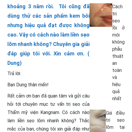
khoảng 3 năm rồi. Tôi cũng đã
Cách
trị
dùng thử các sản phẩm kem bôi
sẹo
nhưng hiệu quả đạt được không
lồi ở
cao. Vậy có cách nào làm liền sẹo
môi
không
lõm nhanh không? Chuyên gia giải
phẫu
đáp giúp tôi với. Xin cảm ơn. (
thuật
Dung)
an
toàn
Trả lời:
và
hiệu
Bạn Dung thân mến!
quả
Rất cảm ơn bạn đã quan tâm và gửi câu
nhất
hỏi tới chuyên mục tư vấn trị sẹo của
Thẩm mỹ viện Kangnam. Có cách nào
Giá điều
trị sẹo
làm liền sẹo lõm nhanh không? Thắc
lõm tại
mắc của bạn, chúng tôi xin giải đáp như