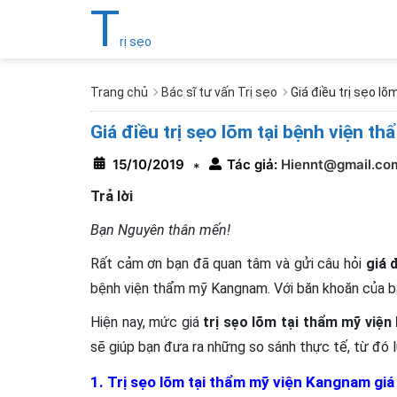
T
rị sẹo
Trang chủ
Bác sĩ tư vấn Trị sẹo
Giá điều trị sẹo lõ
Giá điều trị sẹo lõm tại bệnh viện t
15/10/2019
Tác giả:
Hiennt@gmail.co
*
Trả lời
Bạn Nguyên thân mến!
Rất cảm ơn bạn đã quan tâm và gửi câu hỏi
giá 
bệnh viện thẩm mỹ Kangnam. Với băn khoăn của bạn
Hiện nay, mức giá
trị sẹo lõm tại thẩm mỹ việ
sẽ giúp bạn đưa ra những so sánh thực tế, từ đó l
1. Trị sẹo lõm tại thẩm mỹ viện Kangnam gia