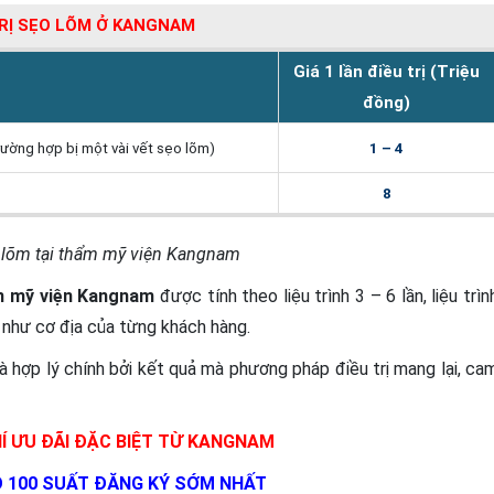
TRỊ SẸO LÕM Ở KANGNAM
Giá 1 lần điều trị (Triệu
đồng)
ường hợp bị một vài vết sẹo lõm)
1 – 4
8
o lõm tại thẩm mỹ viện Kangnam
hẩm mỹ viện Kangnam
được tính theo liệu trình 3 – 6 lần, liệu trìn
 như cơ địa của từng khách hàng.
 hợp lý chính bởi kết quả mà phương pháp điều trị mang lại, ca
Í ƯU ĐÃI ĐẶC BIỆT TỪ KANGNAM
O 100 SUẤT ĐĂNG KÝ SỚM NHẤT