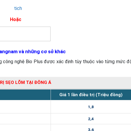
Hoặc
 Kangnam và những cơ sở khác
ằng công nghệ Bio Plus được xác định tùy thuộc vào từng mức đ
TRỊ SẸO LÕM TẠI ĐÔNG Á
Giá 1 lần điều trị (Triệu đồng)
1,8
2,4
3,6