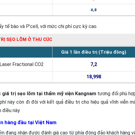
4,8
y tế bào và P’cell, với mức chi phí cực kỳ cao.
 TRỊ SẸO LÕM Ở THU CÚC
Giá 1 lần điều trị (Triệu đồng)
Laser Fractional CO2
7,2
18,998
c
giá trị sẹo lõm tại thẩm mỹ viện Kangnam
tương đối phù hợ
phí này còn đi đôi với kết quả điều trị cho hiệu quả vĩnh viễn m
 điều này.
ín hàng đầu tại Việt Nam
iểm đang nhận được đánh giá cao từ phía đông đảo khách hàng va