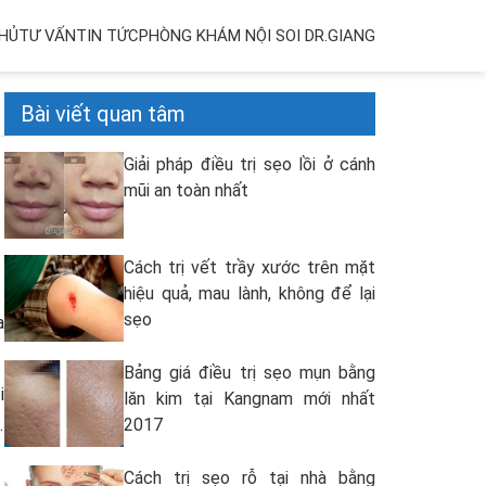
HỦ
TƯ VẤN
TIN TỨC
PHÒNG KHÁM NỘI SOI DR.GIANG
Bài viết quan tâm
Giải pháp điều trị sẹo lồi ở cánh
mũi an toàn nhất
Cách trị vết trầy xước trên mặt
hiệu quả, mau lành, không để lại
sẹo
a
Bảng giá điều trị sẹo mụn bằng
i
lăn kim tại Kangnam mới nhất
.
2017
Cách trị sẹo rỗ tại nhà bằng