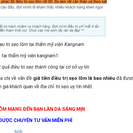
au trị sẹo lõm tại thẩm mỹ viện Kangnam
quả điều trị sẹo thành công tại cơ sở uy tín
ủa chị về vấn đề
giá tiền điều trị sẹo lõm là bao nhiêu
đã đượ
h giá khách quan về địa chỉ trị sẹo uy tín nhất.
ÕM MANG ĐẾN BẠN LÀN DA SÁNG MỊN
 ĐƯỢC CHUYÊN TƯ VẤN MIỄN PHÍ