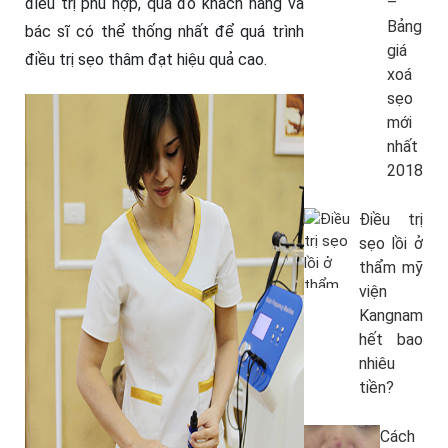
–
điều trị phù hợp, qua đó khách hàng và
Bảng
bác sĩ có thể thống nhất để quá trình
giá
điều trị sẹo thâm đạt hiệu quả cao.
xoá
sẹo
mới
nhất
2018
Điều trị
sẹo lồi ở
thẩm mỹ
viện
Kangnam
hết bao
nhiêu
tiền?
Cách