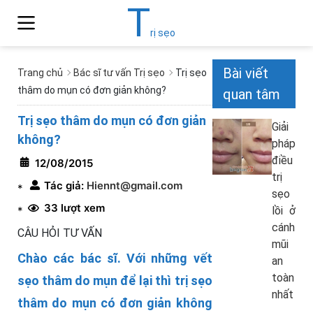
T
rị sẹo
Bài viết
Trang chủ
Bác sĩ tư vấn Trị sẹo
Trị sẹo
thâm do mụn có đơn giản không?
quan tâm
Trị sẹo thâm do mụn có đơn giản
Giải
không?
pháp
điều
12/08/2015
trị
Tác giả:
Hiennt@gmail.com
*
sẹo
33 lượt xem
*
lồi ở
cánh
CÂU HỎI TƯ VẤN
mũi
Chào các bác sĩ. Với những vết
an
toàn
sẹo thâm do mụn để lại thì trị sẹo
nhất
thâm do mụn có đơn giản không