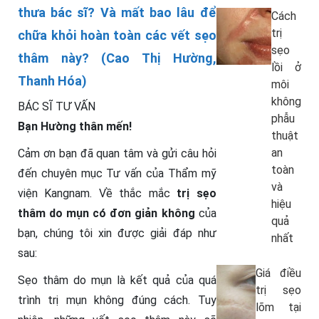
thưa bác sĩ? Và mất bao lâu để
Cách
trị
chữa khỏi hoàn toàn các vết sẹo
sẹo
thâm này? (Cao Thị Hường,
lồi ở
Thanh Hóa)
môi
không
BÁC SĨ TƯ VẤN
phẫu
Bạn Hường thân mến!
thuật
an
Cảm ơn bạn đã quan tâm và gửi câu hỏi
toàn
đến chuyên mục Tư vấn của Thẩm mỹ
và
viện Kangnam. Về thắc mắc
trị sẹo
hiệu
thâm do mụn có đơn giản không
của
quả
bạn, chúng tôi xin được giải đáp như
nhất
sau:
Giá điều
Sẹo thâm do mụn là kết quả của quá
trị sẹo
trình trị mụn không đúng cách. Tuy
lõm tại