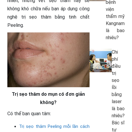
nhiên, những vết sẹo thâm này sẽ
bệnh
không khó chữa nếu bạn áp dụng công
viện
thẩm mỹ
nghệ trị sẹo thâm bằng tinh chất
Kangnam
Peeling.
là bao
nhiêu?
Chi
phí
điều
trị
sẹo
lồi
Trị sẹo thâm do mụn có đơn giản
bằng
laser
không?
là bao
Có thể bạn quan tâm:
nhiêu?
Bác sĩ
Trị sẹo thâm Peeling mỗi lần cách
tư