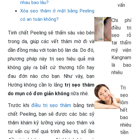
nhau bao lâu?
vấn
Xóa sẹo thâm ở mặt bằng Peeling
có an toàn không?
Chi phí
điều trị
Tinh chất Peeling sẽ thấm sâu vào bên
sẹo rỗ
trong da, giúp các vết thâm mờ đi và
tại thẩm
dần đồng màu với toàn bộ làn da. Do đó,
mỹ viện
Kangnam
phương pháp này trị sẹo hiệu quả mà
là bao
không gây ra bất cứ thương tổn hay
nhiêu
đau đớn nào cho bạn. Như vậy, bạn
Hường không cần lo lắng
trị sẹo thâm
Trị
do mụn có đơn giản không
nữa nhé.
sẹo
lõm
Trước khi
điều trị sẹo thâm
bằng tinh
hết
chất Peeling, bạn sẽ được các bác sỹ
bao
thăm khám kỹ lưỡng vùng sẹo thâm và
nhiêu
tư vấn cụ thể quá trình điều trị, số lần
tiền