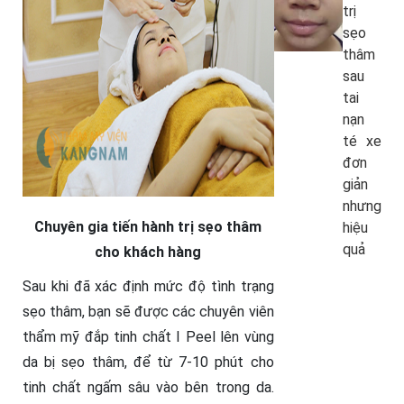
trị
sẹo
thâm
sau
tai
nạn
té xe
đơn
giản
nhưng
Chuyên gia tiến hành trị sẹo thâm
hiệu
quả
cho khách hàng
Sau khi đã xác định mức độ tình trạng
sẹo thâm, bạn sẽ được các chuyên viên
thẩm mỹ đắp tinh chất I Peel lên vùng
da bị sẹo thâm, để từ 7-10 phút cho
tinh chất ngấm sâu vào bên trong da.