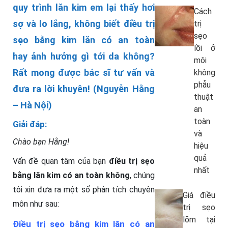
quy trình lăn kim em lại thấy hơi
Cách
sợ và lo lắng, không biết điều trị
trị
sẹo
sẹo bằng kim lăn có an toàn
lồi ở
hay ảnh hưởng gì tới da không?
môi
Rất mong được bác sĩ tư vấn và
không
phẫu
đưa ra lời khuyên! (Nguyễn Hằng
thuật
– Hà Nội)
an
toàn
Giải đáp:
và
Chào bạn Hằng!
hiệu
quả
Vấn đề quan tâm của bạn
điều trị sẹo
nhất
bằng lăn kim có an toàn không
, chúng
tôi xin đưa ra một số phân tích chuyên
Giá điều
môn như sau:
trị sẹo
lõm tại
Điều trị sẹo bằng kim lăn có an