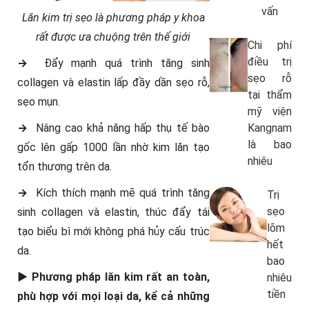
vấn
Lăn kim trị sẹo là phương pháp y khoa
rất được ưa chuộng trên thế giới
Chi phí
điều trị
→
Đẩy mạnh quá trình tăng sinh
sẹo rỗ
collagen và elastin lấp đầy dần sẹo rỗ,
tại thẩm
sẹo mụn.
mỹ viện
→
Nâng cao khả năng hấp thụ tế bào
Kangnam
là bao
gốc lên gấp 1000 lần nhờ kim lăn tạo
nhiêu
tổn thương trên da.
→
Kích thích mạnh mẽ quá trình tăng
Trị
sẹo
sinh collagen và elastin, thúc đẩy tái
lõm
tạo biểu bì mới không phá hủy cấu trúc
hết
da.
bao
►
Phương pháp lăn kim rất an toàn,
nhiêu
tiền
phù hợp với mọi loại da, kể cả những