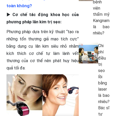
bệnh
toàn không?
viện
thẩm mỹ
►
Cơ chế tác động khoa học của
Kangnam
phương pháp lăn kim trị sẹo:
là bao
Phương pháp dựa trên kỹ thuật “tạo ra
nhiêu?
những tổn thương giả mạo tích cực”
Chi
bằng dụng cụ lăn kim siêu nhỏ nhằm
phí
kích thích cơ chế tự làm lành vết
điều
thương của cơ thể nên phát huy hiệu
trị
quả tối đa:
sẹo
lồi
bằng
laser
là bao
nhiêu?
Bác sĩ
tư