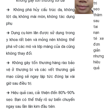
không gây tổn thương tới da
trị
sẹo
→
Không phá hủy cấu trúc da, không
thâm
lột da, không mài mòn, không tác dụng
sau
phụ
tai
nạn
→
Dụng cụ kim lăn được sử dụng trong
té xe
y khoa rất bén và mỏng nên không thể
đơn
phá vỡ các mô và lớp màng của da cũng
giản
không thay đổi.
nhưng
hiệu
→
Không gây tổn thương hàng rào bảo
quả
vệ ở thượng bì và các vết thương giả
mạo cũng sẽ ngay lập tức đóng lại vài
giờ sau điều trị.
→
Hiệu quả cao, cải thiện đến 80%-90%
sẹo. Bạn có thể thấy rõ sự biến chuyển
ngay sau lần lăn kim đầu tiên.