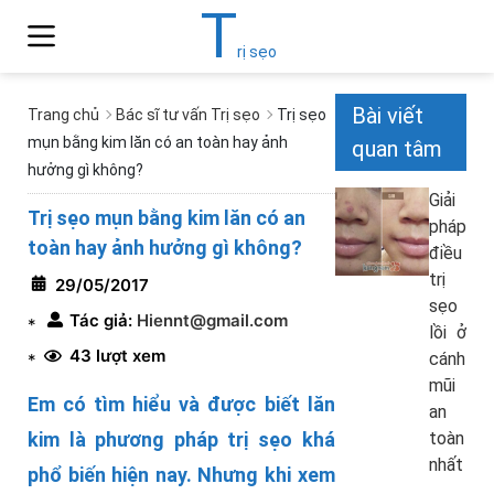
T
rị sẹo
Bài viết
Trang chủ
Bác sĩ tư vấn Trị sẹo
Trị sẹo
mụn bằng kim lăn có an toàn hay ảnh
quan tâm
hưởng gì không?
Giải
Trị sẹo mụn bằng kim lăn có an
pháp
toàn hay ảnh hưởng gì không?
điều
trị
29/05/2017
sẹo
Tác giả:
Hiennt@gmail.com
*
lồi ở
43 lượt xem
cánh
*
mũi
Em có tìm hiểu và được biết lăn
an
kim là phương pháp trị sẹo khá
toàn
nhất
phổ biến hiện nay. Nhưng khi xem