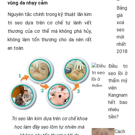
–
vùng da nhạy cảm
Bảng
Nguyên tắc chính trong kỹ thuật lăn kim
giá
xoá
trị sẹo dựa trên cơ chế tự lành vết
sẹo
thương của cơ thể mà không phá hủy,
mới
không làm tổn thương cho da nên rất
nhất
an toàn.
2018
Điều trị
sẹo lồi ở
thẩm mỹ
viện
Kangnam
hết bao
nhiêu
tiền?
Trị sẹo lăn kim dựa trên cơ chế khoa
học làm đầy sẹo lõm tự nhiên mà
Cách