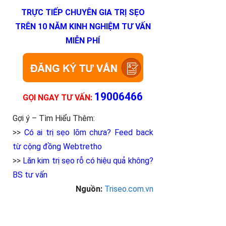
TRỰC TIẾP CHUYÊN GIA TRỊ SẸO
TRÊN 10 NĂM KINH NGHIỆM TƯ VẤN
MIỄN PHÍ
1900
6466
GỌI NGAY TƯ VẤN:
Gợi ý – Tìm Hiểu Thêm:
>>
Có ai trị sẹo lõm chưa? Feed back
từ cộng đồng Webtretho
>>
Lăn kim trị sẹo rỗ có hiệu quả không?
BS tư vấn
Nguồn:
Triseo.com.vn