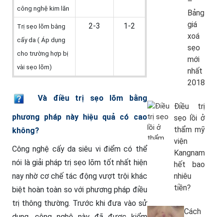
–
công nghệ kim lăn
Bảng
giá
2-3
1-2
Trị sẹo lõm bằng
xoá
cấy da ( Áp dụng
sẹo
cho trường hợp bị
mới
vài sẹo lõm)
nhất
2018
Và
điều trị sẹo lõm bằng
Điều trị
phương pháp này hiệu quả có cao
sẹo lồi ở
thẩm mỹ
không?
viện
Công nghệ cấy da siêu vi điểm có thể
Kangnam
nói là giải pháp trị sẹo lõm tốt nhất hiện
hết bao
nay nhờ cơ chế tác động vượt trội khác
nhiêu
tiền?
biệt hoàn toàn so với phương pháp điều
trị thông thường. Trước khi đưa vào sử
Cách
dụng, công nghệ này đã được kiểm