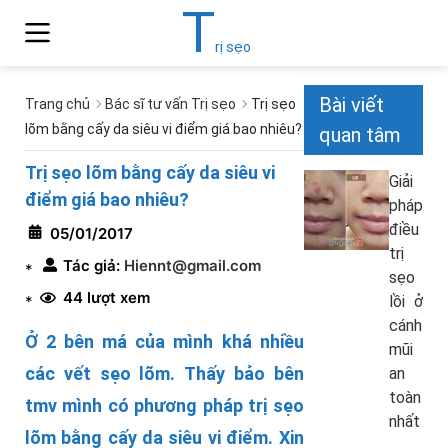
T
rị sẹo
Bài viết
Trang chủ
Bác sĩ tư vấn Trị sẹo
Trị sẹo
lõm bằng cấy da siêu vi điểm giá bao nhiêu?
quan tâm
Trị sẹo lõm bằng cấy da siêu vi
Giải
điểm giá bao nhiêu?
pháp
điều
05/01/2017
trị
Tác giả:
Hiennt@gmail.com
*
sẹo
44 lượt xem
*
lồi ở
cánh
Ở 2 bên má của mình khá nhiều
mũi
các vết sẹo lõm. Thấy bảo bên
an
toàn
tmv mình có phương pháp trị sẹo
nhất
lõm bằng cấy da siêu vi điểm. Xin