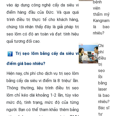
bệnh
vào áp dụng công nghệ cấy da siêu vi
viện
điểm hàng đầu của Đức. Và qua quá
thẩm mỹ
trình điều trị thực tế cho khách hàng,
Kangnam
chúng tôi nhận thấy đây là giải pháp trị
là bao
nhiêu?
sẹo lõm có độ an toàn và đạt tính hiệu
quả tương đối cao.
Chi
phí
Trị sẹo lõm bằng cấy da siêu vi
điều
điểm giá bao nhiêu?
trị
sẹo
Hiện nay, chi phí cho dịch vụ trị sẹo lõm
lồi
bằng cấy da siêu vi điểm là 8 triệu/ lần.
bằng
Thông thường, liệu trình điều trị sẹo
laser
lõm chỉ kéo dài khoảng 1-2 lần, tùy vào
là bao
nhiêu?
mức độ, tình trạng, mức độ của từng
Bác sĩ
người. Bạn có thể tham khảo thêm bảng
tư