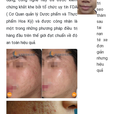
trị
chứng khắt khe bởi tổ chức uy tín FDA
sẹo
( Cơ Quan quản lý Dược phẩm và Thực
thâm
phẩm Hoa Kỳ) và được công nhận là
sau
tai
một trong những phương pháp điều trị
nạn
hàng đầu trên thế giới đạt chuẩn về độ
té xe
an toàn hiệu quả.
đơn
giản
nhưng
hiệu
quả