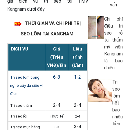
giá dịch vụ trị sẹo tại TMV
vấn
Kangnam dưới đây:
Chi phí
THỜI GIAN VÀ CHI PHÍ TRỊ
điều trị
sẹo rỗ
SẸO LÕM TẠI KANGNAM
tại thẩm
mỹ viện
DỊCH VỤ
Giá
Liệu
Kangnam
(Triệu
trình
là bao
VNĐ)/lần
(Lần)
nhiêu
6-8
1-2
Trị sẹo lõm công
Trị
nghệ cấy da siêu vi
sẹo
điểm
lõm
hết
2-4
2-4
Trị sẹo thâm
bao
Trị sẹo lồi
Thực tế
2-4
nhiêu
tiền
3-4
Trị sẹo mụn bằng
1-3