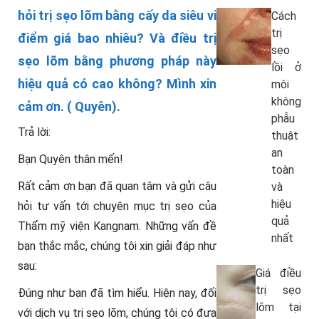
hỏi trị sẹo lõm bằng cấy da siêu vi
Cách
trị
điểm giá bao nhiêu? Và điều trị
sẹo
sẹo lõm bằng phương pháp này
lồi ở
hiệu quả có cao không? Mình xin
môi
không
cảm ơn. ( Quyên).
phẫu
Trả lời:
thuật
an
Bạn Quyên thân mến!
toàn
Rất cảm ơn bạn đã quan tâm và gửi câu
và
hiệu
hỏi tư vấn tới chuyên mục trị sẹo của
quả
Thẩm mỹ viện Kangnam. Những vấn đề
nhất
bạn thắc mắc, chúng tôi xin giải đáp như
sau:
Giá điều
trị sẹo
Đúng như bạn đã tìm hiểu. Hiện nay, đối
lõm tại
với dịch vụ trị sẹo lõm, chúng tôi có đưa