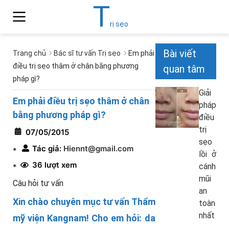
T
rị sẹo
Bài viết
Trang chủ
Bác sĩ tư vấn Trị sẹo
Em phải
điều trị sẹo thâm ở chân bằng phương
quan tâm
pháp gì?
Giải
Em phải điều trị sẹo thâm ở chân
pháp
bằng phương pháp gì?
điều
trị
07/05/2015
sẹo
Tác giả:
Hiennt@gmail.com
*
lồi ở
36 lượt xem
cánh
*
mũi
Câu hỏi tư vấn
an
Xin chào chuyên mục tư vấn Thẩm
toàn
nhất
mỹ viện Kangnam! Cho em hỏi: da