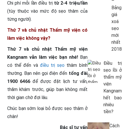
–
Chi phí mỗi lần điều trị
từ 2-4 triệu/lần
Bảng
(tùy thuộc vào mức độ sẹo thâm của
giá
từng người).
xoá
sẹo
Thứ 7 và chủ nhật Thẩm mỹ viện có
mới
làm việc không vậy?
nhất
Thứ 7 và chủ nhật Thẩm mỹ viện
2018
Kangnam vẫn làm việc bạn nhé!
Bạn
Điều trị
có thể đến và
điều trị sẹo
thâm bình
sẹo lồi ở
thường. Bạn nên gọi điện đến
tổng đài
thẩm mỹ
1900 6466
để được đặt lịch tư vấn,
viện
thăm khám trước, giúp bạn không mất
Kangnam
thời gian chờ đợi lâu.
hết bao
nhiêu
Chúc bạn sớm loại bỏ được sẹo thâm ở
tiền?
chân!
Cách
Bác sĩ tư vấn