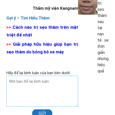
trị
Thẩm mỹ viện Kangnam
sẹo
thâm
Gợi ý –
Tìm Hiểu Thêm
sau
>>
Cách nào trị sẹo thâm trên mặt
tai
nạn
triệt để nhất
té xe
>>
Giải pháp hữu hiệu giúp bạn trị
đơn
sẹo thâm do bỏng bô xe máy
giản
nhưng
hiệu
quả
Hãy để lại bình luận của bạn bên dưới!
GỬI