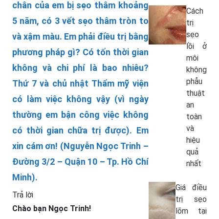
chân của em bị sẹo thâm khoảng
Cách
5 năm, có 3 vết sẹo thâm tròn to
trị
sẹo
và xậm màu. Em phải điều trị bằng
lồi ở
phương pháp gì? Có tốn thời gian
môi
không và chi phí là bao nhiêu?
không
phẫu
Thứ 7 và chủ nhật Thẩm mỹ viện
thuật
có làm việc không vậy (vì ngày
an
thường em bận công việc không
toàn
và
có thời gian chữa trị được). Em
hiệu
xin cám ơn! (Nguyễn Ngọc Trinh –
quả
Đường 3/2 – Quận 10 – Tp. Hồ Chí
nhất
Minh).
Giá điều
Trả lời
trị sẹo
Chào bạn Ngọc Trinh!
lõm tại