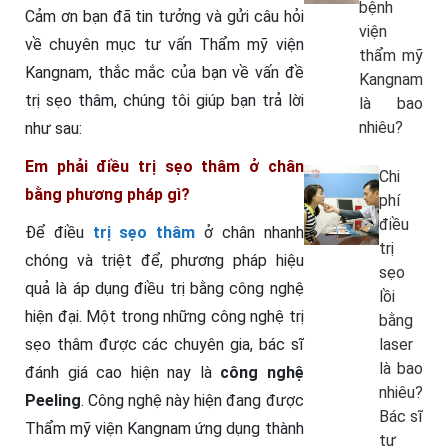
bệnh
Cảm ơn bạn đã tin tưởng và gửi câu hỏi
viện
về chuyên mục tư vấn Thẩm mỹ viện
thẩm mỹ
Kangnam, thắc mắc của bạn về vấn đề
Kangnam
trị sẹo thâm, chúng tôi giúp bạn trả lời
là bao
nhiêu?
như sau:
Em phải điều trị sẹo thâm ở chân
Chi
bằng phương pháp gì?
phí
điều
Để điều
trị sẹo thâm
ở chân nhanh
trị
chóng và triệt để, phương pháp hiệu
sẹo
quả là áp dụng điều trị bằng công nghệ
lồi
hiện đại. Một trong những công nghệ trị
bằng
sẹo thâm được các chuyên gia, bác sĩ
laser
là bao
đánh giá cao hiện nay là
công nghệ
nhiêu?
Peeling
. Công nghệ này hiện đang được
Bác sĩ
Thẩm mỹ viện Kangnam ứng dụng thành
tư