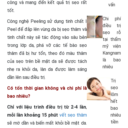
công và mang đến kết quả trị sẹo rất
vấn
tốt.
Chi phí
Công nghệ Peeling sử dụng tinh chất I
điều trị
Peel để đắp lên vùng da bị sẹo thâm và
sẹo rỗ
tinh chất này sẽ tác động vào sâu bên
tại thẩm
trong lớp da, phá vỡ các tế bào sẹo
mỹ viện
Kangnam
thâm đã bị hư tổn, theo đó màu thâm
là bao
của sẹo trên bề mặt da sẽ được tách
nhiêu
nhẹ ra khỏi da, làn da được làm sáng
dần lên sau điều trị.
Trị
sẹo
Có tốn thời gian không và chi phí là
lõm
bao nhiêu?
hết
Chỉ với liệu trình điều trị từ 2-4 lần
,
bao
mỗi lần khoảng 15 phút
vết sẹo thâm
nhiêu
tiền
sẽ mờ dần và biến mất khỏi bề mặt da.