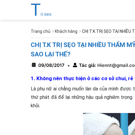
T
rị sẹo
Trang chủ
Khách hàng
CHỊ T.K TRỊ SẸO TẠI NHIỀ
CHỊ T.K TRỊ SẸO TẠI NHIỀU THẨM 
SAO LẠI THẾ?
09/08/2017
Tác giả:
Hiennt@gmail.c
*
1. Không nên thực hiện ở các cơ sở chui, rẻ 
Là phụ nữ ai chẳng muốn làn da của mình được tr
thứ phát đã để lại những hậu quả nghiêm trọng
khỏi.