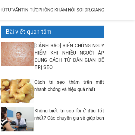
HỦ
TƯ VẤN
TIN TỨC
PHÒNG KHÁM NỘI SOI DR.GIANG
Bài viết quan tâm
[CẢNH BÁO] BIẾN CHỨNG NGUY
HIỂM KHI NHIỀU NGƯỜI ÁP
DỤNG CÁCH TỪ DÂN GIAN ĐỂ
TRỊ SẸO
Cách trị sẹo thâm trên mặt
m
nhanh chóng và hiệu quả nhất
ị
Không biết trị sẹo lồi ở đâu tốt
nhất? Các chuyên gia sẽ giúp bạn