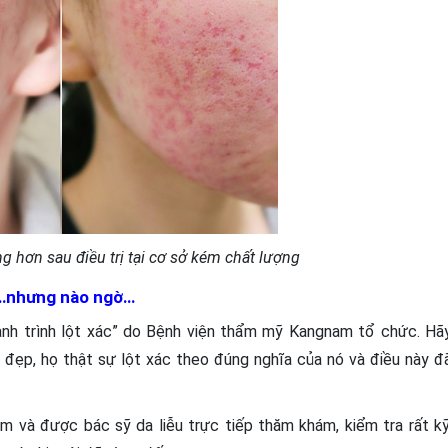
ng hơn sau điều trị tại cơ sở kém chất lượng
ại…nhưng nào ngờ…
ành trình lột xác” do Bệnh viện thẩm mỹ Kangnam tổ chức. Hã
h đẹp, họ thật sự lột xác theo đúng nghĩa của nó và điều này đ
am và được bác sỹ da liễu trực tiếp thăm khám, kiểm tra rất kỹ