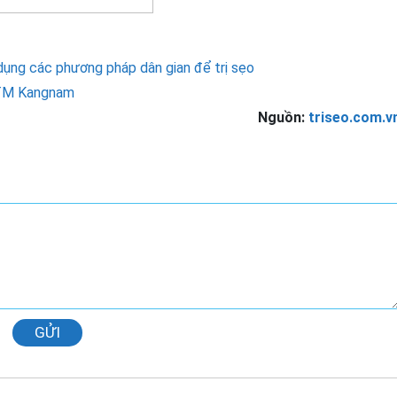
ụng các phương pháp dân gian để trị sẹo
BVTM Kangnam
Nguồn:
triseo.com.v
GỬI