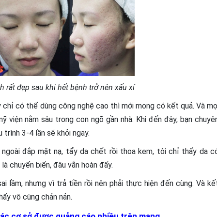
h rất đẹp sau khi hết bệnh trở nên xấu xí
y chỉ có thể dùng công nghệ cao thì mới mong có kết quả. Và mọ
ỹ viện nằm sâu trong con ngõ gần nhà. Khi đến đây, bạn chuyê
 trình 3-4 lần sẽ khỏi ngay.
 ngoài đắp mặt nạ, tẩy da chết rồi thoa kem, tôi chỉ thấy da c
là chuyển biến, đâu vẫn hoàn đấy.
i lầm, nhưng vì trả tiền rồi nên phải thực hiện đến cùng. Và kế
thấy vô cùng chản nản.
n các cơ sở được quảng cáo nhiều trên mạng