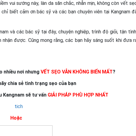
iềm vui sướng này, làn da săn chắc, nhẵn mịn, không còn vết sẹ
ôi chỉ biết cảm ơn bác sỹ và các bạn chuyên viên tại Kangnam đ
m và các bác sỹ tại đây, chuyện nghiệp, trình độ giỏi, tận tình
m nhận được. Cũng mong rằng, các bạn hãy sáng suốt khi đưa r
ẹo nhiều nơi nhưng
VẾT SẸO VẪN KHÔNG BIẾN MẤT
?
hãy chia sẻ tình trạng sẹo của bạn
u Kangnam sẽ tư vấn
GIẢI PHÁP PHÙ HỢP
NHẤT
Hoặc