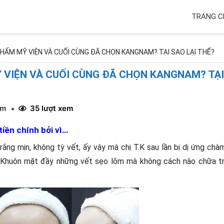
TRANG C
U THẨM MỸ VIỆN VÀ CUỐI CÙNG ĐÃ CHỌN KANGNAM? TẠI SAO LẠI THẾ?
MỸ VIỆN VÀ CUỐI CÙNG ĐÃ CHỌN KANGNAM? TẠI
om
35 lượt xem
*
tiền chính bởi vì…
ắng mịn, không tỳ vết, ấy vậy mà chị T.K sau lần bị dị ứng chà
. Khuôn mặt đầy những vết sẹo lõm mà không cách nào chữa tr