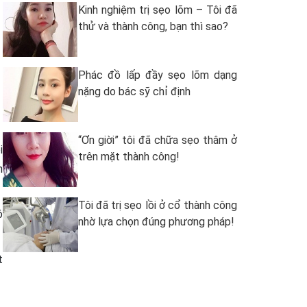
Kinh nghiệm trị sẹo lõm – Tôi đã
thử và thành công, bạn thì sao?
Phác đồ lấp đầy sẹo lõm dạng
nặng do bác sỹ chỉ định
“Ơn giời” tôi đã chữa sẹo thâm ở
i
trên mặt thành công!
n
Tôi đã trị sẹo lồi ở cổ thành công
ó
nhờ lựa chọn đúng phương pháp!
t