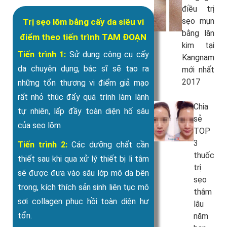
điều trị
sẹo mụn
Trị sẹo lõm bằng cấy da siêu vi
bằng lăn
điểm theo tiến trình TAM ĐOẠN
kim tại
Tiến trình 1:
Sử dụng công cụ cấy
Kangnam
da chuyên dụng, bác sĩ sẽ tạo ra
mới nhất
2017
những tổn thương vi điểm giả mạo
rất nhỏ thúc đẩy quá trình làm lành
Chia
tự nhiên, lấp đầy toàn diện hố sâu
sẻ
của sẹo lõm
TOP
3
Tiến trình 2:
Các dưỡng chất cần
thuốc
thiết sau khi qua xử lý thiết bị li tâm
trị
sẽ được đưa vào sâu lớp mô da bên
sẹo
trong, kích thích sản sinh liên tục mô
thâm
sợi collagen phục hồi toàn diện hư
lâu
tổn.
năm