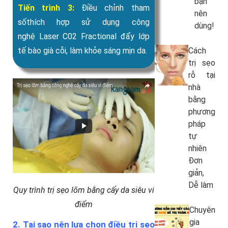
bạn
Tiến trình 3:
Điều chỉnh tham
nên
sốthích hợp sử dụng công
dùng!
nghệ Laser C02 Fractional đẩy lớp
tế bào già cỗi, làm khỏe sáng mịn da.
Cách
trị sẹo
rỗ tại
nhà
bằng
phương
pháp
tự
nhiên
Đơn
giản,
Dễ làm
Quy trình trị sẹo lõm bằng cấy da siêu vi
điểm
Chuyên
gia
2. Tại sao nên lựa chọn điều trị sẹo