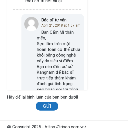
mặt có tri het hk ạk
Bác sĩ tư vấn
April 21, 2018 at 1:57 am
Bạn Cẩm Mi thân
mến,
Sẹo lõm trên mặt
hoàn toàn có thể chữa
khỏi bằng công nghệ
cấy da siêu vi điểm.
Bạn nên đến cơ sở
Kangnam để bác sĩ
trực tiếp thăm khám,
đánh giá tình trạng
sẹo hoặc gọi tới tổng
đài 19006466 để được
Hãy để lại bình luận của bạn bên dưới!
các chuyên gia giải
GỬI
đáp.
@ Copyright 2025 - https://triseo.com.vn/