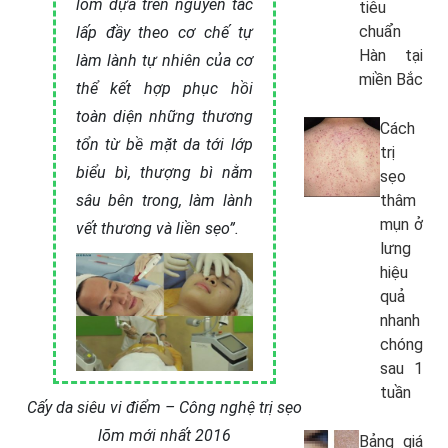
lõm dựa trên nguyên tắc
tiêu
chuẩn
lấp đầy theo cơ chế tự
Hàn tại
làm lành tự nhiên của cơ
miền Bắc
thể kết hợp phục hồi
toàn diện những thương
Cách
tổn từ bề mặt da tới lớp
trị
biểu bì, thượng bì nằm
sẹo
sâu bên trong, làm lành
thâm
mụn ở
vết thương và liền sẹo”.
lưng
hiệu
quả
nhanh
chóng
sau 1
tuần
Cấy da siêu vi điểm – Công nghệ trị sẹo
lõm mới nhất 2016
Bảng giá