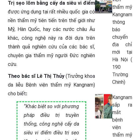
Trị sẹo lõm bằng cấy da siêu vi điểm
thẩm mỹ
được ứng dụng tại rất nhiều quốc gia có
Kangnam
nền thẩm mỹ tiên tiến trên thế giới như
thông
Mỹ, Hàn Quốc, hay các nước châu Âu
báo
chuyển
khác, công nghệ này ra đời dựa trên
địa chỉ
thành quả nghiên cứu của các bác sĩ,
mới tại
chuyên gia thẩm mỹ người Đức nghiên
Hà Nội (
cứu.
190
Trường
Theo bác sĩ Lê Thị Thủy
(Trưởng khoa
Chinh)
da liễu Bệnh viện thẩm mỹ Kangnam)
cho biết
:
Kangnam
sắp ra
“Khác biệt so với phương
mắt
pháp điều trị truyền
bệnh
thống, công nghệ cấy da
viện
siêu vi điểm điều trị sẹo
thẩm mỹ