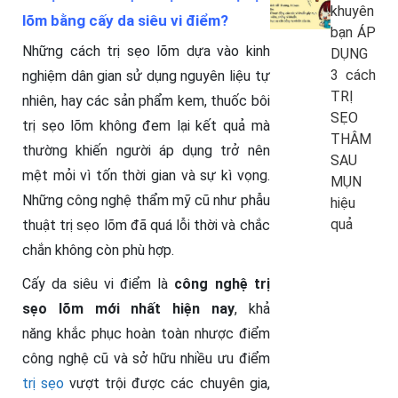
khuyên
lõm bằng cấy da siêu vi điểm?
bạn ÁP
Những cách trị sẹo lõm dựa vào kinh
DỤNG
3 cách
nghiệm dân gian sử dụng nguyên liệu tự
TRỊ
nhiên, hay các sản phẩm kem, thuốc bôi
SẸO
trị sẹo lõm không đem lại kết quả mà
THÂM
thường khiến người áp dụng trở nên
SAU
mệt mỏi vì tốn thời gian và sự kì vọng.
MỤN
Những công nghệ thẩm mỹ cũ như phẫu
hiệu
quả
thuật trị sẹo lõm đã quá lỗi thời và chắc
chắn không còn phù hợp.
Cấy da siêu vi điểm là
công nghệ trị
sẹo lõm mới nhất hiện nay
, khả
năng khắc phục hoàn toàn nhược điểm
công nghệ cũ và sở hữu nhiều ưu điểm
trị sẹo
vượt trội được các chuyên gia,