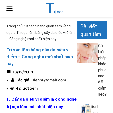
T
rị sẹo
Bài viết
Trang chủ
Khách hàng quan tâm về trị
sẹo
Trị sẹo lõm bằng cấy da siêu vi điểm
quan tâm
– Công nghệ mới nhất hiện nay
Có
Trị sẹo lõm bằng cấy da siêu vi
biện
điểm – Công nghệ mới nhất hiện
pháp
nay
khắc
phục
13/12/2018
nào
Tác giả:
Hiennt@gmail.com
*
để
42 lượt xem
giảm
*
sẹo?
1. Cấy da siêu vi điểm là công nghệ
trị sẹo lõm mới nhất hiện nay
Bệnh
viện