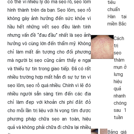
có thể vì nhiều lý do mà sẹo rỗ, sẹo lõm
tiêu
chuẩn
hình thành trên da bạn. Sẹo lõm, sẹo rỗ
Hàn tại
không gây ảnh hưởng đến sức khỏe vì
miền Bắc
hầu hết những vết sẹo đều lành tính
nhưng vấn đề “đau đầu” nhất là sẹo ảnh
Cách
hưởng vô cùng lớn đến thẩm mỹ. Không
trị
chỉ làm mất ấn tượng cho đối phương
sẹo
thâm
mà người bị sẹo cũng cảm thấy e ngại
mụn ở
và thiếu tự tin trong giao tiếp. Đã có rất
lưng
nhiều trường hợp mất hẳn đi sự tự tin vì
hiệu
sẹo lõm, sẹo rỗ quá nhiều. Chính vì lẽ đó
quả
nhiều người sẵn sàng tìm đến các địa
nhanh
chỉ làm đẹp với khoản chi phí đắt đỏ
chóng
sau 1
cho mỗi lần trị liệu với hi vọng tìm được
tuần
phương pháp chữa sẹo an toàn, hiệu
quả và không phải chữa đi chữa lại nhiều
Bảng giá