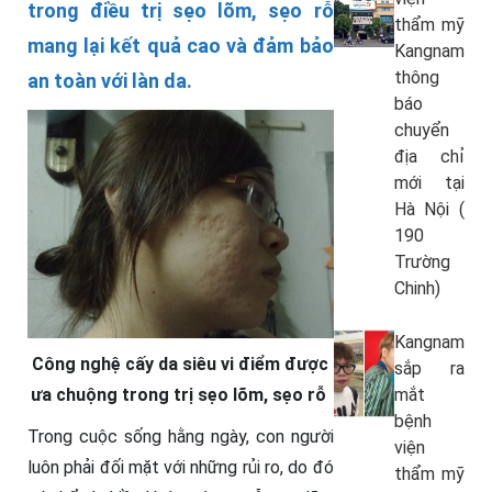
trong điều trị sẹo lõm, sẹo rỗ
thẩm mỹ
mang lại kết quả cao và đảm bảo
Kangnam
thông
an toàn với làn da.
báo
chuyển
địa chỉ
mới tại
Hà Nội (
190
Trường
Chinh)
Kangnam
Công nghệ cấy da siêu vi điểm được
sắp ra
ưa chuộng trong trị sẹo lõm, sẹo rỗ
mắt
bệnh
Trong cuộc sống hằng ngày, con người
viện
luôn phải đối mặt với những rủi ro, do đó
thẩm mỹ