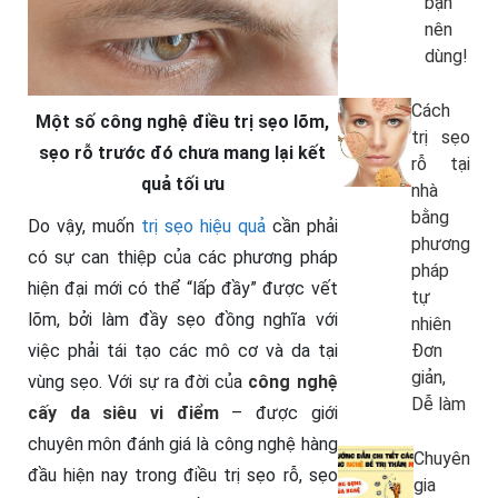
bạn
nên
dùng!
Cách
Một số công nghệ điều trị sẹo lõm,
trị sẹo
sẹo rỗ trước đó chưa mang lại kết
rỗ tại
quả tối ưu
nhà
bằng
Do vậy, muốn
trị sẹo hiệu quả
cần phải
phương
có sự can thiệp của các phương pháp
pháp
hiện đại mới có thể “lấp đầy” được vết
tự
lõm, bởi làm đầy sẹo đồng nghĩa với
nhiên
việc phải tái tạo các mô cơ và da tại
Đơn
giản,
vùng sẹo. Với sự ra đời của
công nghệ
Dễ làm
cấy da siêu vi điểm
– được giới
chuyên môn đánh giá là công nghệ hàng
Chuyên
đầu hiện nay trong điều trị sẹo rỗ, sẹo
gia