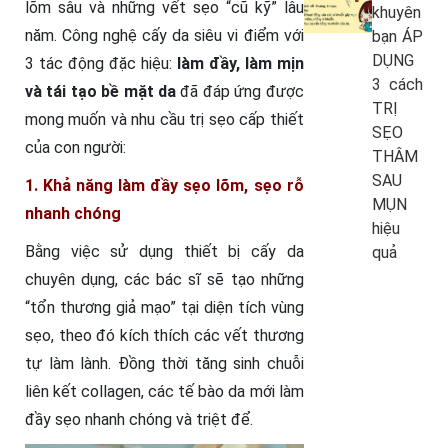
lõm sâu và những vết sẹo “cũ kỹ” lâu
khuyên
năm. Công nghệ cấy da siêu vi điểm với
bạn ÁP
DỤNG
3 tác động đặc hiệu:
làm đầy, làm mịn
3 cách
và tái tạo bề mặt da
đã đáp ứng được
TRỊ
mong muốn và nhu cầu trị sẹo cấp thiết
SẸO
của con người:
THÂM
SAU
1. Khả năng làm đầy sẹo lõm, sẹo rỗ
MỤN
nhanh chóng
hiệu
Bằng việc sử dụng thiết bị cấy da
quả
chuyên dụng, các bác sĩ sẽ tạo những
“tổn thương giả mạo” tại diện tích vùng
sẹo, theo đó kích thích các vết thương
tự làm lành. Đồng thời tăng sinh chuỗi
liên kết collagen, các tế bào da mới làm
đầy sẹo nhanh chóng và triệt để.