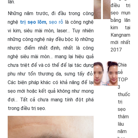
lần.
điều trị
sẹo mụn
Những năm trước, đi đầu trong công
bằng lăn
nghệ
trị sẹo lõm
,
sẹo rỗ
là công nghệ
kim tại
vi kim, siêu mài mòn, laser… Tuy nhiên
Kangnam
những công nghệ này đều bộc lộ những
mới nhất
nhược điểm nhất định, nhất là công
2017
nghệ siêu mài mòn… mang lại hiệu quả
Chia
chưa triệt để và có thể để lại tác dụng
sẻ
phụ như tổn thương da, sưng tấy đỏ.
TOP
Các biện pháp khác có khả năng để lại
3
sẹo mới hoặc kết quả không như mong
thuốc
đợi… Tất cả chưa mang tính đột phá
trị
trong điều trị sẹo.
sẹo
thâm
lâu
năm