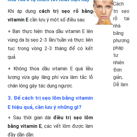
Cách
trị sẹo
Khi áp dụng
cách trị sẹo rỗ bằng
rỗ tại
vitamin E
cần lưu ý một số điều sau:
nhà
+ Bạn thực hiện thoa dầu vitamin E lên
bằng
vùng da bị sẹo 2-3 lần/tuần và thực liên
phương
pháp
tục trong vòng 2-3 tháng để có kết
tự
quả.
nhiên
+ Không thoa dầu vitamin E quá liều
Đơn
giản,
lượng vừa gây lãng phí vừa làm tắc lỗ
Dễ làm
chân lông gây tác dụng ngược.
3. Để cách trị sẹo lõm bằng vitamin
E hiệu quả, cần lưu ý những gì?
+ Sau thời gian dài
điều trị sẹo lõm
bằng vitamin E
, các vết lõm được làm
đầy dần dần.