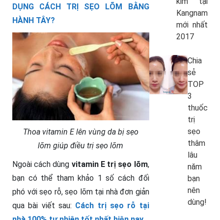
kim tại
DỤNG CÁCH TRỊ SẸO LÕM BẰNG
Kangnam
HÀNH TÂY?
mới nhất
2017
Chia
sẻ
TOP
3
thuốc
trị
sẹo
Thoa vitamin E lên vùng da bị sẹo
thâm
lõm giúp điều trị sẹo lõm
lâu
Ngoài cách dùng
vitamin E trị sẹo lõm
,
năm
bạn có thể tham khảo 1 số cách đối
bạn
nên
phó với sẹo rỗ, sẹo lõm tại nhà đơn giản
dùng!
qua bài viết sau:
Cách trị sẹo rỗ tại
nhà 100% tự nhiên tốt nhất hiện nay