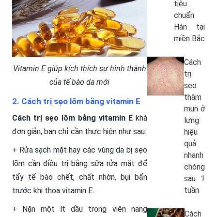
tiêu
chuẩn
Hàn tại
miền Bắc
Cách
Vitamin E giúp kích thích sự hình thành
trị
của tế bào da mới
sẹo
thâm
2. Cách trị sẹo lõm bằng vitamin E
mụn ở
Cách trị sẹo lõm bằng vitamin E
khá
lưng
đơn giản, bạn chỉ cần thực hiện như sau:
hiệu
quả
+ Rửa sạch mặt hay các vùng da bị sẹo
nhanh
lõm cần điều trị bằng sữa rửa mặt để
chóng
tẩy tế bào chết, chất nhờn, bụi bẩn
sau 1
tuần
trước khi thoa vitamin E.
+ Nặn một ít dầu trong viên nang
Cách