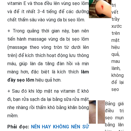
vitamin E và thoa đều lên vùng sẹo lõm
trị
và để ít nhất 3-4 tiếng để các dưỡng
vết
trầy
chất thấm sâu vào vùng da bị sẹo lõm.
xước
+ Trong quãng thời gian này, bạn nên
trên
tiến hành massage vùng da bị sẹo lõm
mặt
hiệu
(massage theo vòng tròn từ dưới lên
quả,
trên) để kích thích hoạt động lưu thông
mau
máu, giúp làn da tăng đàn hồi và mịn
lành,
màng hơn, đặc biệt là kích thích
làm
không
đầy sẹo lõm
hiệu quả hơn.
để lại
sẹo
+ Sau đó khi lớp mặt nạ vitamin E khô
đi, bạn rửa sạch da lại bằng sữa rửa mặt
Bảng giá
nhẹ nhàng rồi thấm khô bằng khăn bông
điều trị
mềm.
sẹo mụn
bằng lăn
Phải đọc:
NÊN HAY KHÔNG NÊN SỬ