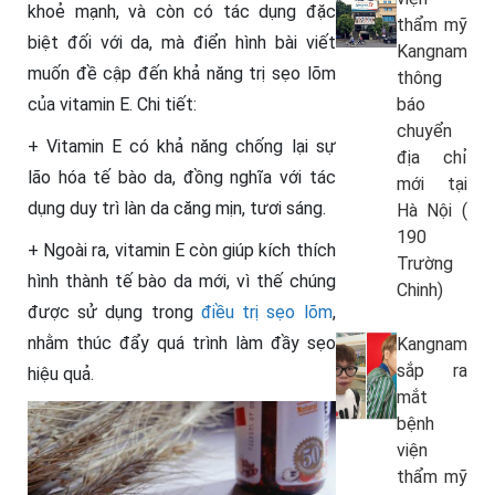
khoẻ mạnh, và còn có tác dụng đặc
thẩm mỹ
biệt đối với da, mà điển hình bài viết
Kangnam
muốn đề cập đến khả năng trị sẹo lõm
thông
của vitamin E. Chi tiết:
báo
chuyển
+ Vitamin E có khả năng chống lại sự
địa chỉ
lão hóa tế bào da, đồng nghĩa với tác
mới tại
dụng duy trì làn da căng mịn, tươi sáng.
Hà Nội (
190
+ Ngoài ra, vitamin E còn giúp kích thích
Trường
hình thành tế bào da mới, vì thế chúng
Chinh)
được sử dụng trong
điều trị sẹo lõm
,
nhằm thúc đẩy quá trình làm đầy sẹo
Kangnam
sắp ra
hiệu quả.
mắt
bệnh
viện
thẩm mỹ