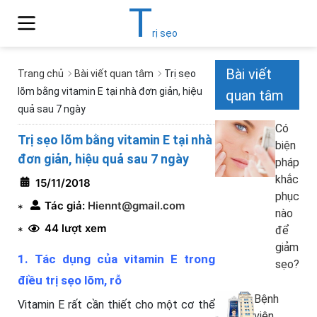
T
rị sẹo
Bài viết
Trang chủ
Bài viết quan tâm
Trị sẹo
lõm bằng vitamin E tại nhà đơn giản, hiệu
quan tâm
quả sau 7 ngày
Có
Trị sẹo lõm bằng vitamin E tại nhà
biện
đơn giản, hiệu quả sau 7 ngày
pháp
khắc
15/11/2018
phục
Tác giả:
Hiennt@gmail.com
*
nào
44 lượt xem
để
*
giảm
1. Tác dụng của vitamin E trong
sẹo?
điều trị sẹo lõm, rỗ
Bệnh
Vitamin E rất cần thiết cho một cơ thể
viện